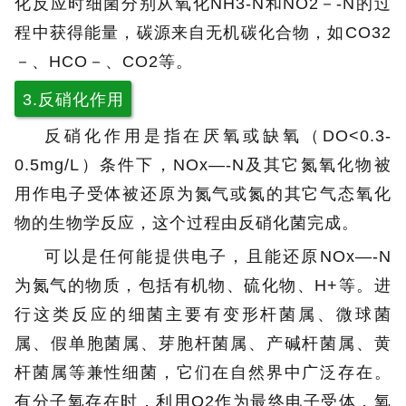
化反应时细菌分别从氧化NH3-N和NO2－-N的过
程中获得能量，碳源来自无机碳化合物，如CO32
－、HCO－、CO2等。
3.反硝化作用
反硝化作用是指在厌氧或缺氧（DO<0.3-
0.5mg/L）条件下，NOx―-N及其它氮氧化物被
用作电子受体被还原为氮气或氮的其它气态氧化
物的生物学反应，这个过程由反硝化菌完成。
可以是任何能提供电子，且能还原NOx―-N
为氮气的物质，包括有机物、硫化物、H+等。进
行这类反应的细菌主要有变形杆菌属、微球菌
属、假单胞菌属、芽胞杆菌属、产碱杆菌属、黄
杆菌属等兼性细菌，它们在自然界中广泛存在。
有分子氧存在时，利用O2作为最终电子受体，氧