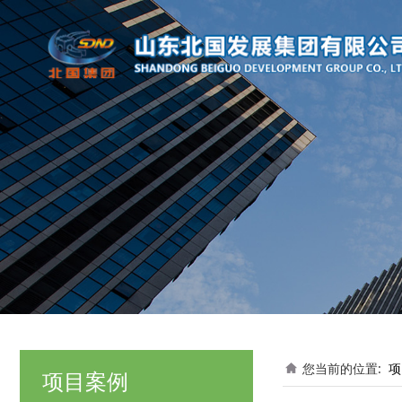
您当前的位置:
项
项目案例