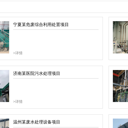
宁夏某危废综合利用处置项目
>详情
济南某医院污水处理项目
>详情
温州某废水处理设备项目