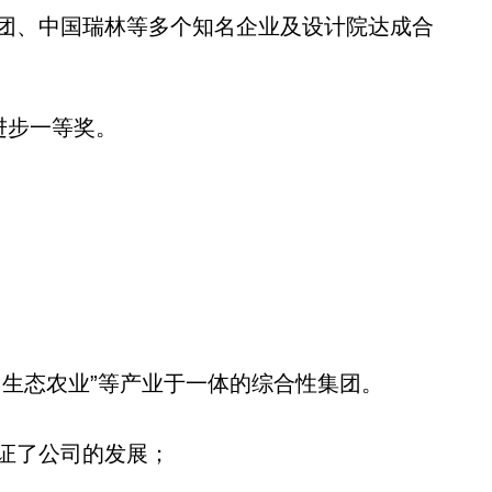
团、中国瑞林等多个知名企业及设计院达成合
进步一等奖。
生态农业”等产业于一体的综合性集团。
证了公司的发展；