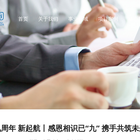
首页
关于我们
事业领域
项目案例
核心
九周年 新起航丨感恩相识已“九” 携手共筑未