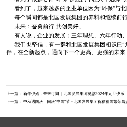
看到了，越来越多的企业单位因为“环保”与
每个瞬间都是北国发展集团的养料和继续前
未来：奋勇前行 共创美好。
有人说，企业的发展：三年理想、六年行动、
我们也坚信，有一群和北国发展集团相识已“
伴，在全新起点，通向下一个更高、更强的未来
上一篇：
新年伊始，未来可期 | 北国发展集团祝您2024年元旦快乐
下一篇：
中秋遇国庆，同庆“中国”节－北国发展集团祝福祖国繁荣