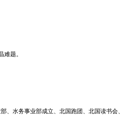
晶难题。
事业部、水务事业部成立、北国跑团、北国读书会、