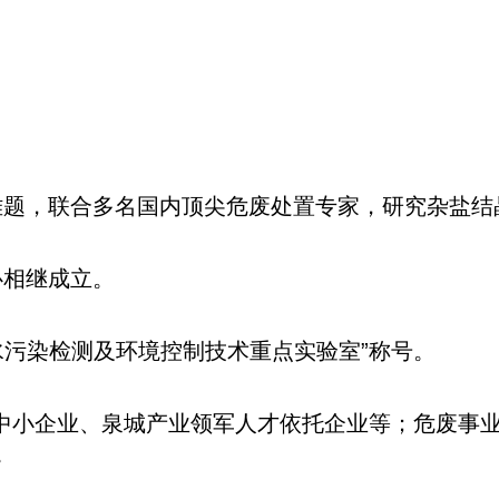
难题，联合多名国内顶尖危废处置专家，研究杂盐结
心相继成立。
水污染检测及环境控制技术重点实验室”称号。
新”中小企业、泉城产业领军人才依托企业等；危废
。