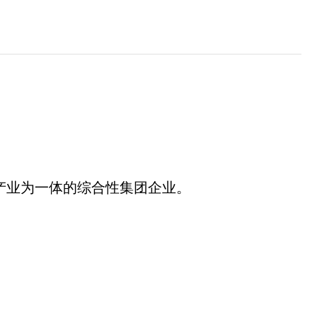
产业为一体的综合性集团企业。