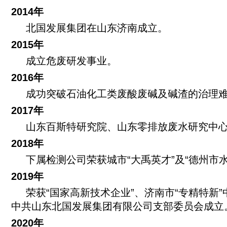
2014年
北国发展集团在山东济南成立。
2015年
成立危废研发事业。
2016年
成功突破石油化工类废酸废碱及碱渣的治理
2017年
山东百斯特研究院、山东零排放废水研究中
2018年
下属检测公司荣获城市“大禹英才”及“德州市
2019年
荣获“国家高新技术企业”、济南市“专精特
中共山东北国发展集团有限公司支部委员会成立
2020年